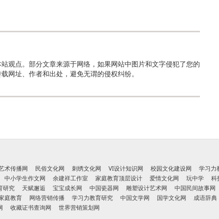
本站观点。部分文章来源于网络，如果网站中图片和文字侵犯了您的
转载网址、作者和出处，避免无谓的侵权纠纷。
艺术传播网
民俗文化网
刺绣文化网
VI设计知识网
校园文化建设网
学习力
中小学生作文网
余建祥工作室
家庭教育顶层设计
爱情文化网
玩中学
科
育研究
天赋邂逅
宝宝成长网
中国瓷器网
雕塑设计艺术网
中国民间故事网
家庭教育
网络营销传播
学习力教育研究
中国文学网
国学文化网
成语辞典
网
收藏证书查询网
世界营销策划网