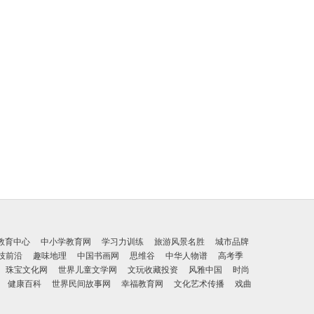
教育中心
中小学教育网
学习力训练
旅游风景名胜
城市品牌
技前沿
趣味地理
中国书画网
思维谷
中华人物谱
高考季
珠宝文化网
世界儿童文学网
文玩收藏投资
风雅中国
时尚
健康百科
世界民间故事网
幸福教育网
文化艺术传播
戏曲