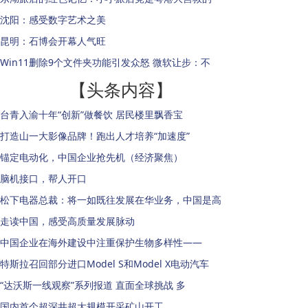
沈阳：感受数字艺术之美
昆明：石博会开幕人气旺
Win11删除9个文件夹功能引发众怒 微软让步：不
【头条内容】
台青入渝十年“创新”做餐饮 居民楼里飘香宝
打造山一大影像品牌！跑出人才培养“加速度”
锚定电动化，中国企业抢先机（经济聚焦）
脑机接口，帮人开口
松下电器总裁：将一如既往发展在华业务，中国是高
走读中国，感受高质量发展脉动
中国企业在海外建设中注重保护生物多样性——
特斯拉召回部分进口Model S和Model X电动汽车
“达沃斯一线观察”系列报道 直面全球挑战 多
国内首个超深井超大规模开采矿山开工