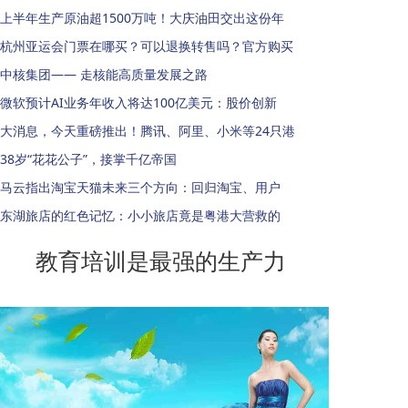
上半年生产原油超1500万吨！大庆油田交出这份年
杭州亚运会门票在哪买？可以退换转售吗？官方购买
中核集团—— 走核能高质量发展之路
微软预计AI业务年收入将达100亿美元：股价创新
大消息，今天重磅推出！腾讯、阿里、小米等24只港
38岁“花花公子”，接掌千亿帝国
马云指出淘宝天猫未来三个方向：回归淘宝、用户
东湖旅店的红色记忆：小小旅店竟是粤港大营救的
教育培训是最强的生产力