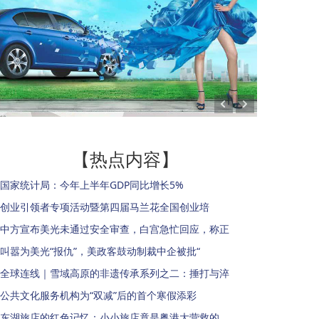
【热点内容】
国家统计局：今年上半年GDP同比增长5%
创业引领者专项活动暨第四届马兰花全国创业培
中方宣布美光未通过安全审查，白宫急忙回应，称正
叫嚣为美光“报仇”，美政客鼓动制裁中企被批“
全球连线｜雪域高原的非遗传承系列之二：捶打与淬
公共文化服务机构为“双减”后的首个寒假添彩
东湖旅店的红色记忆：小小旅店竟是粤港大营救的