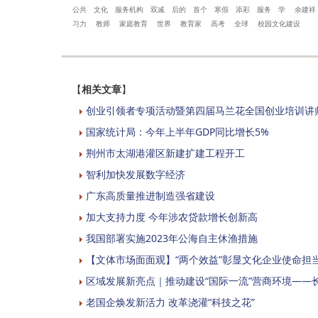
公共
文化
服务机构
双减
后的
首个
寒假
添彩
服务
学
余建祥
习力
教师
家庭教育
世界
教育家
高考
全球
校园文化建设
【
相关文章
】
创业引领者专项活动暨第四届马兰花全国创业培训讲
国家统计局：今年上半年GDP同比增长5%
荆州市太湖港灌区新建扩建工程开工
智利加快发展数字经济
广东高质量推进制造强省建设
加大支持力度 今年涉农贷款增长创新高
我国部署实施2023年公海自主休渔措施
【文体市场面面观】“两个效益”彰显文化企业使命担
区域发展新亮点｜推动建设“国际一流”营商环境——
老国企焕发新活力 改革浇灌“科技之花”