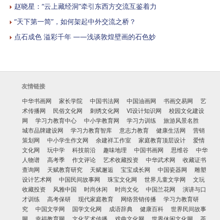
赵晓星：“云上藏经洞”牵引东西方交流互鉴着力
“天下第一简”，如何架起中外交流之桥？
点石成色 溢彩千年 ——浅谈敦煌壁画的石色妙
友情链接
中华书画网
家长学院
中国书法网
中国油画网
书画交易网
艺
术传播网
民俗文化网
刺绣文化网
VI设计知识网
校园文化建设
网
学习力教育中心
中小学教育网
学习力训练
旅游风景名胜
城市品牌建设网
学习力教育智库
意志力教育
健康生活网
营销
策划网
中小学生作文网
余建祥工作室
家庭教育顶层设计
爱情
文化网
玩中学
科技前沿
趣味地理
中国书画网
思维谷
中华
人物谱
高考季
作文评论
艺术收藏投资
中华武术网
收藏证书
查询网
天赋教育研究
天赋邂逅
宝宝成长网
中国瓷器网
雕塑
设计艺术网
中国民间故事网
珠宝文化网
世界儿童文学网
文玩
收藏投资
风雅中国
时尚休闲
时尚文化
中国兰花网
演讲与口
才训练
高考保研
现代家庭教育
网络营销传播
学习力教育研
究
中国文学网
国学文化网
成语辞典
健康百科
世界民间故事
网
幸福教育网
文化艺术传播
戏曲文化网
世界休闲文化网
茶