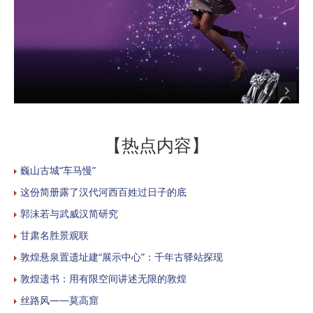
【热点内容】
巍山古城“车马慢”
这份简册露了汉代河西百姓过日子的底
郭沫若与武威汉简研究
甘肃名胜景观联
敦煌悬泉置遗址建“展示中心”：千年古驿站探现
敦煌遗书：用有限空间讲述无限的敦煌
丝路风——莫高窟