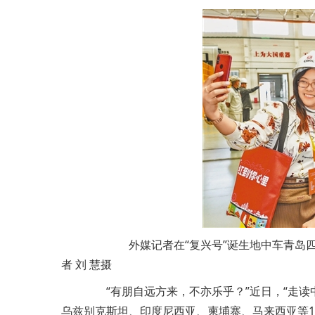
外媒记者在“复兴号”诞生地中车青岛四
者 刘 慧摄
“有朋自远方来，不亦乐乎？”近日，“走读
乌兹别克斯坦、印度尼西亚、柬埔寨、马来西亚等1