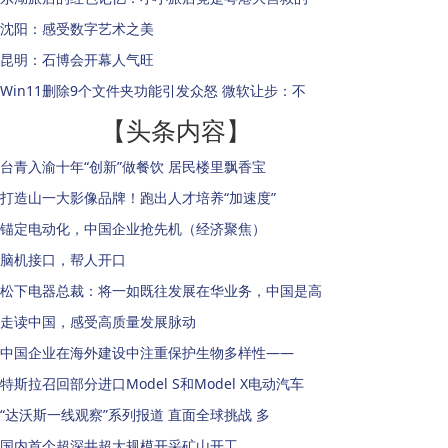
沈阳：感受数字艺术之美
昆明：石博会开幕人气旺
Win11删除9个文件夹功能引发众怒 微软让步：不
【头条内容】
台青入渝十年“创新”做餐饮 居民楼里飘香宝
打造山一大影像品牌！跑出人才培养“加速度”
锚定电动化，中国企业抢先机（经济聚焦）
脑机接口，帮人开口
松下电器总裁：将一如既往发展在华业务，中国是高
走读中国，感受高质量发展脉动
中国企业在海外建设中注重保护生物多样性——
特斯拉召回部分进口Model S和Model X电动汽车
“达沃斯一线观察”系列报道 直面全球挑战 多
国内首个超深井超大规模开采矿山开工