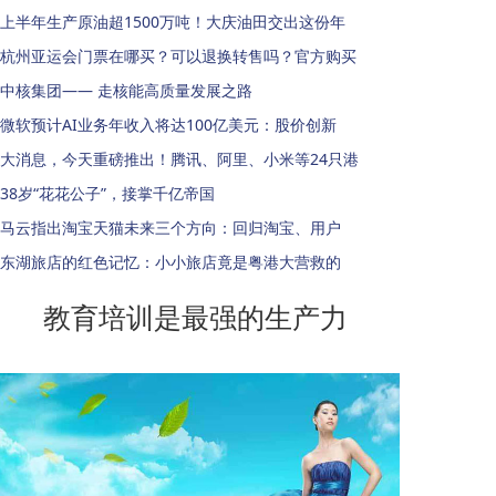
上半年生产原油超1500万吨！大庆油田交出这份年
杭州亚运会门票在哪买？可以退换转售吗？官方购买
中核集团—— 走核能高质量发展之路
微软预计AI业务年收入将达100亿美元：股价创新
大消息，今天重磅推出！腾讯、阿里、小米等24只港
38岁“花花公子”，接掌千亿帝国
马云指出淘宝天猫未来三个方向：回归淘宝、用户
东湖旅店的红色记忆：小小旅店竟是粤港大营救的
教育培训是最强的生产力