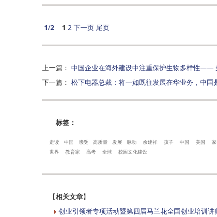
1
/
2
1
2
下一页
尾页
上一篇
：
中国企业在海外建设中注重保护生物多样性—— 
下一篇
：
松下电器总裁：将一如既往发展在华业务，中国
标签：
走读
中国
感受
高质量
发展
脉动
余建祥
孩子
中国
美国
家
世界
教育家
高考
全球
校园文化建设
【
相关文章
】
创业引领者专项活动暨第四届马兰花全国创业培训讲