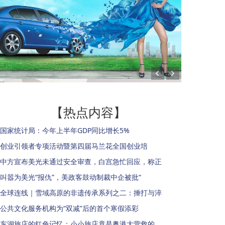
【热点内容】
国家统计局：今年上半年GDP同比增长5%
创业引领者专项活动暨第四届马兰花全国创业培
中方宣布美光未通过安全审查，白宫急忙回应，称正
叫嚣为美光“报仇”，美政客鼓动制裁中企被批“
全球连线｜雪域高原的非遗传承系列之二：捶打与淬
公共文化服务机构为“双减”后的首个寒假添彩
东湖旅店的红色记忆：小小旅店竟是粤港大营救的