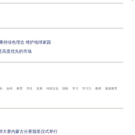
秉持绿色理念 维护地球家园
是高度优先的市场
长
如何
教育
学生
发展
传统文化
国际
学习
学习力
教师
家庭教育
师大赛内蒙古分赛颁奖仪式举行