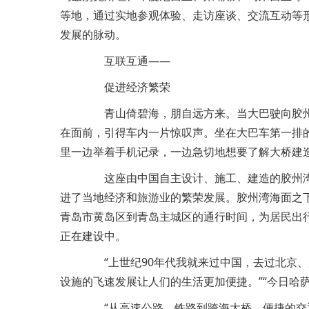
等地，通过实地参观体验、走访座谈、交流互动等
发展的脉动。
互联互通——
促进经济繁荣
青山倚碧海，朋自远方来。当大巴驶向胶州
在面前，引得车内一片惊叹声。坐在大巴车第一排的
里一边举着手机记录，一边急切地想要了解大桥建造
这座由中国自主设计、施工、建造的胶州湾大
进了当地经济和旅游业的繁荣发展。胶州湾海面之下
青岛市黄岛区到青岛主城区的通行时间，为居民出
正在建设中。
“上世纪90年代我就来过中国，去过北京、
设施的飞速发展让人们的生活更加便捷。”“今日哈萨
“从高速公路、铁路到跨海大桥，便捷的交